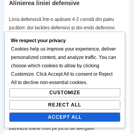
Alinierea liniei defensive
Linia defensivă într-o apărare 4-2 constă din patru
jucători: doi tackles defensivi și doi ends defensivi.
Această aliniere permite un front puternic împotriva
We respect your privacy
atât a alergărilor, cât și a paselor, deoarece tackles pot
Cookies help us improve your experience, deliver
bloca căile de alergare, în timp ce ends aplică
personalized content, and analyze traffic. You can
presiune asupra quarterback-ului.
choose which cookies to allow by clicking
Customize
. Click
Accept All
to consent or
Reject
Spre deosebire de formațiunea 4-3, unde linia
All
to decline non-essential cookies.
defensivă poate avea responsabilități mai variate,
CUSTOMIZE
alinierea 4-2 se concentrează pe menținerea unui
echilibru între oprirea alergărilor și oferirea de suport
REJECT ALL
pentru presarea paselor. Această configurație poate fi
ACCEPT ALL
deosebit de eficientă împotriva echipelor care se
bazează foarte mult pe jocul de alergare.