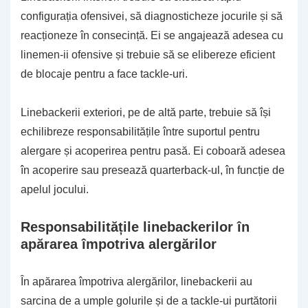
configurația ofensivei, să diagnosticheze jocurile și să
reacționeze în consecință. Ei se angajează adesea cu
linemen-ii ofensive și trebuie să se elibereze eficient
de blocaje pentru a face tackle-uri.
Linebackerii exteriori, pe de altă parte, trebuie să își
echilibreze responsabilitățile între suportul pentru
alergare și acoperirea pentru pasă. Ei coboară adesea
în acoperire sau presează quarterback-ul, în funcție de
apelul jocului.
Responsabilitățile linebackerilor în
apărarea împotriva alergărilor
În apărarea împotriva alergărilor, linebackerii au
sarcina de a umple golurile și de a tackle-ui purtătorii