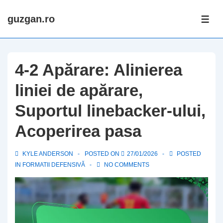
↓
guzgan.ro
Skip
ME
to
Main
Content
4-2 Apărare: Alinierea
liniei de apărare,
Suportul linebacker-ului,
Acoperirea pasa
KYLE ANDERSON
POSTED ON
27/01/2026
POSTED
IN
FORMATII DEFENSIVĂ
NO COMMENTS