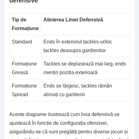
defensive
Tip de
Alinierea Liniei Defensivă
Formațiune
Standard
Ends în exteriorul tackles-urilor,
tackles deasupra gardienilor
Formațiune
Tackles se deplasează mai larg, ends
Greasă
mențin poziția exterioară
Formațiune
Ends se lărgesc, tackles rămân
Spread
aliniați cu gardienii
Aceste diagrame ilustrează cum linia defensivă se
ajustează în funcție de configurația ofensivei,
asigurându-se că sunt pregătiți pentru diverse jocuri și