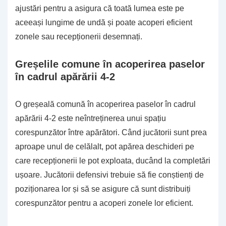
ajustări pentru a asigura că toată lumea este pe
aceeași lungime de undă și poate acoperi eficient
zonele sau recepționerii desemnați.
Greșelile comune în acoperirea paselor
în cadrul apărării 4-2
O greșeală comună în acoperirea paselor în cadrul
apărării 4-2 este neîntreținerea unui spațiu
corespunzător între apărători. Când jucătorii sunt prea
aproape unul de celălalt, pot apărea deschideri pe
care recepționerii le pot exploata, ducând la completări
ușoare. Jucătorii defensivi trebuie să fie conștienți de
poziționarea lor și să se asigure că sunt distribuiți
corespunzător pentru a acoperi zonele lor eficient.