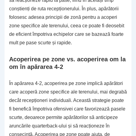
să reacționeze rapid la pase, fiind în același timp
conștienți de ruta recepționerului. În plus, apărătorii
folosesc adesea principii de zonă pentru a acoperi
zone specifice ale terenului, ceea ce poate fi deosebit
de eficient împotriva echipelor care se bazează foarte
mult pe pase scurte și rapide.
Acoperirea pe zone vs. acoperirea om la
om în apărarea 4-2
În apărarea 4-2, acoperirea pe zone implică apărători
care acoperă zone specifice ale terenului, mai degrabă
decât recepționeri individuali. Această strategie poate
fi benefică împotriva ofensivei care favorizează pasele
scurte, deoarece permite apărătorilor să anticipeze
aruncările quarterback-ului și să reacționeze în
consecință. Acoperirea pe zone poate ajuta, de