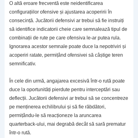
O altă eroare frecventă este neidentificarea
configurațiilor ofensive și ajustarea acoperirii în
consecință. Jucătorii defensivi ar trebui să fie instruiți
să identifice indicatorii cheie care semnalează tipul de
combinații de rute pe care ofensiva le-ar putea rula.
Ignorarea acestor semnale poate duce la nepotriviri și
acoperiri ratate, permițând ofensivei să câștige teren
semnificativ.
În cele din urmă, angajarea excesivă într-o rută poate
duce la oportunități pierdute pentru interceptări sau
deflecții. Jucătorii defensivi ar trebui să se concentreze
pe menținerea echilibrului și să fie răbdători,
permițându-le să reacționeze la aruncarea
quarterback-ului, mai degrabă decât să sară prematur
într-o rută.