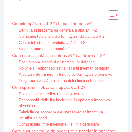
Ce este apărarea 4-2 în fotbalul american?
Definiția și prezentarea generală a apărării 4-2
Componentele cheie ale formațiunii de apărare 4-2
Contextul istoric și evoluția apărării 4-2
Variante comune ale apărării 4-2
Cum este aliniată linia defensivă în apărarea 4-2?
Poziționarea standard a linemen-ilor defensivi
Rolurile și responsabilitățile fiecărui lineman defensiv
Ajustările de aliniere în funcție de formațiunile ofensive
Diagrama vizuală a aliniamentului liniei defensive
Cum sprijină linebackerii apărarea 4-2?
Rolurile linebackerilor interiori și exteriori
Responsabilitățile linebackerilor în apărarea împotriva
alergărilor
Tehnicile de acoperire ale linebackerilor împotriva
jocurilor de pasă
Comunicația între linebackerii și linia defensivă
Care sunt strategiile de acoperire a paselor în apărarea