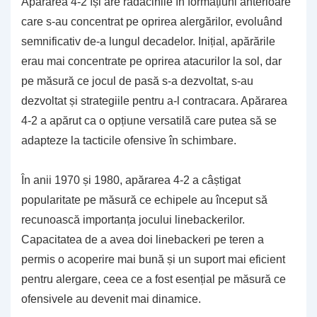
Apărarea 4-2 își are rădăcinile în formațiuni anterioare
care s-au concentrat pe oprirea alergărilor, evoluând
semnificativ de-a lungul decadelor. Inițial, apărările
erau mai concentrate pe oprirea atacurilor la sol, dar
pe măsură ce jocul de pasă s-a dezvoltat, s-au
dezvoltat și strategiile pentru a-l contracara. Apărarea
4-2 a apărut ca o opțiune versatilă care putea să se
adapteze la tacticile ofensive în schimbare.
În anii 1970 și 1980, apărarea 4-2 a câștigat
popularitate pe măsură ce echipele au început să
recunoască importanța jocului linebackerilor.
Capacitatea de a avea doi linebackeri pe teren a
permis o acoperire mai bună și un suport mai eficient
pentru alergare, ceea ce a fost esențial pe măsură ce
ofensivele au devenit mai dinamice.