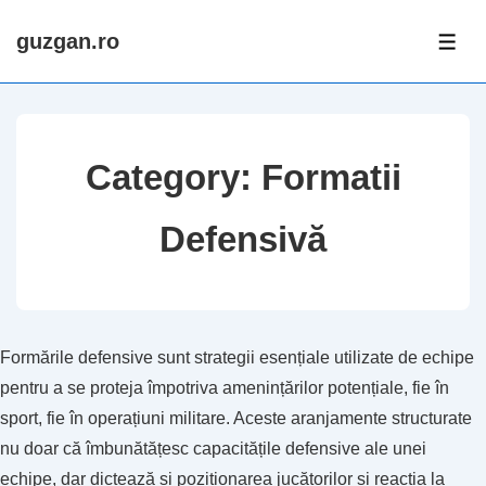
↓
guzgan.ro
Skip
ME
to
Main
Content
Category:
Formatii
Defensivă
Formările defensive sunt strategii esențiale utilizate de echipe
pentru a se proteja împotriva amenințărilor potențiale, fie în
sport, fie în operațiuni militare. Aceste aranjamente structurate
nu doar că îmbunătățesc capacitățile defensive ale unei
echipe, dar dictează și poziționarea jucătorilor și reacția la