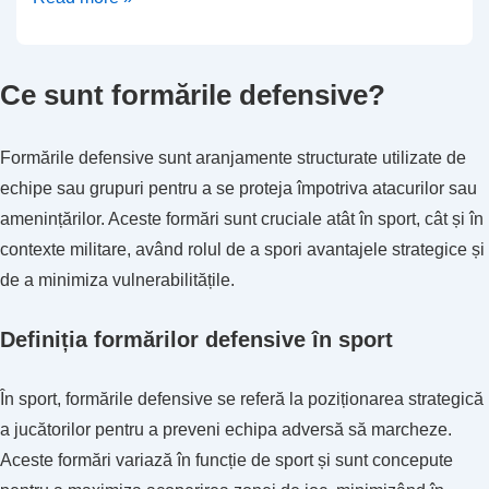
zonei
de
Ce sunt formările defensive?
acoperire:
Responsabilitățile
zonei,
Formările defensive sunt aranjamente structurate utilizate de
Citirea
echipe sau grupuri pentru a se proteja împotriva atacurilor sau
fundașului,
amenințărilor. Aceste formări sunt cruciale atât în sport, cât și în
Comunicare
contexte militare, având rolul de a spori avantajele strategice și
de a minimiza vulnerabilitățile.
Definiția formărilor defensive în sport
În sport, formările defensive se referă la poziționarea strategică
a jucătorilor pentru a preveni echipa adversă să marcheze.
Aceste formări variază în funcție de sport și sunt concepute