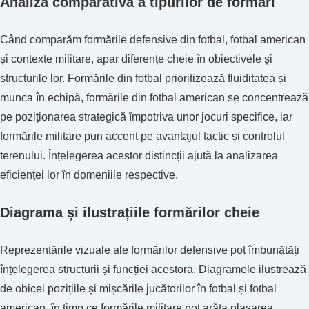
Analiza comparativă a tipurilor de formări
Când comparăm formările defensive din fotbal, fotbal american
și contexte militare, apar diferențe cheie în obiectivele și
structurile lor. Formările din fotbal prioritizează fluiditatea și
munca în echipă, formările din fotbal american se concentrează
pe poziționarea strategică împotriva unor jocuri specifice, iar
formările militare pun accent pe avantajul tactic și controlul
terenului. Înțelegerea acestor distincții ajută la analizarea
eficienței lor în domeniile respective.
Diagrama și ilustrațiile formărilor cheie
Reprezentările vizuale ale formărilor defensive pot îmbunătăți
înțelegerea structurii și funcției acestora. Diagramele ilustrează
de obicei pozițiile și mișcările jucătorilor în fotbal și fotbal
american, în timp ce formările militare pot arăta plasarea