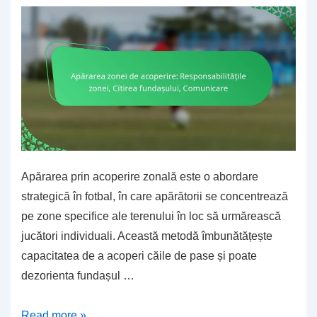
acoperire,
Opțiuni
de
blitz
Apărarea prin acoperire zonală este o abordare
strategică în fotbal, în care apărătorii se concentrează
pe zone specifice ale terenului în loc să urmărească
jucători individuali. Această metodă îmbunătățește
capacitatea de a acoperi căile de pase și poate
dezorienta fundașul …
Apărarea
Read more »