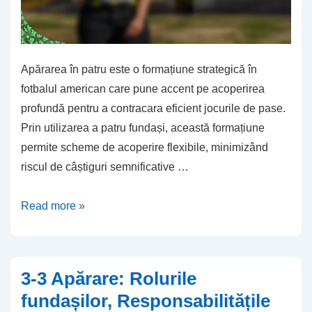
Apărarea în patru este o formațiune strategică în
fotbalul american care pune accent pe acoperirea
profundă pentru a contracara eficient jocurile de pase.
Prin utilizarea a patru fundași, această formațiune
permite scheme de acoperire flexibile, minimizând
riscul de câștiguri semnificative …
Apărarea
Read more »
în
sferturi:
Acoperire
3-3 Apărare: Rolurile
profundă,
fundașilor, Responsabilitățile
roluri