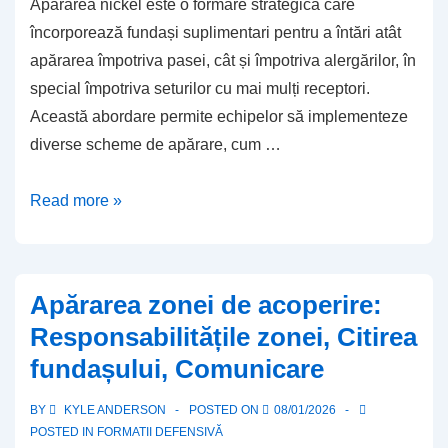
Apărarea nickel este o formare strategică care
încorporează fundași suplimentari pentru a întări atât
apărarea împotriva pasei, cât și împotriva alergărilor, în
special împotriva seturilor cu mai mulți receptori.
Această abordare permite echipelor să implementeze
diverse scheme de apărare, cum …
Apărarea
Read more »
cu
Nichel:
Roluri
Apărarea zonei de acoperire:
suplimentare
Responsabilitățile zonei, Citirea
pentru
fundașului, Comunicare
fundași,
Scheme
BY
KYLE ANDERSON
POSTED ON
08/01/2026
de
POSTED IN
FORMATII DEFENSIVĂ