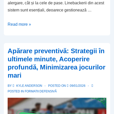
alergare, cât și la cele de pase. Linebackerii din acest
sistem sunt esențiali, deoarece gestionează …
3-
Read more »
3
Apărare:
Rolurile
Apărare preventivă: Strategii în
fundașilor,
ultimele minute, Acoperire
Responsabilitățile
profundă, Minimizarea jocurilor
pe
mari
intervale,
Schemele
BY
KYLE ANDERSON
POSTED ON
09/01/2026
de
POSTED IN
FORMATII DEFENSIVĂ
acoperire