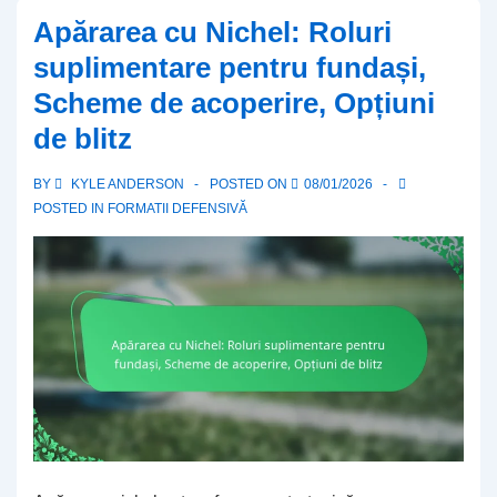
în
Apărarea cu Nichel: Roluri
ultimele
suplimentare pentru fundași,
minute,
Scheme de acoperire, Opțiuni
Acoperire
de blitz
profundă,
Minimizarea
BY
KYLE ANDERSON
POSTED ON
08/01/2026
jocurilor
POSTED IN
FORMATII DEFENSIVĂ
mari