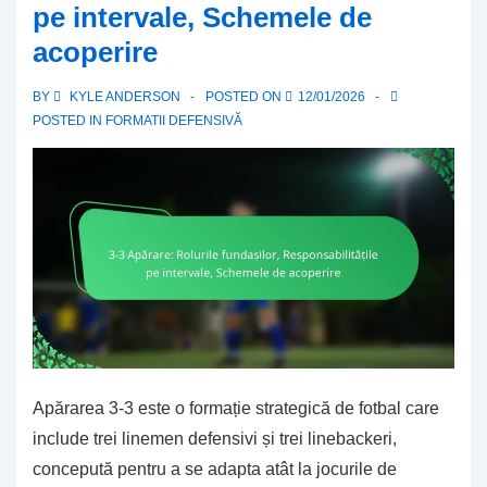
pe intervale, Schemele de
de
acoperire
Safety,
responsabilitățile
BY
KYLE ANDERSON
POSTED ON
12/01/2026
Cornerback-
POSTED IN
FORMATII DEFENSIVĂ
ului
Apărarea 3-3 este o formație strategică de fotbal care
include trei linemen defensivi și trei linebackeri,
concepută pentru a se adapta atât la jocurile de