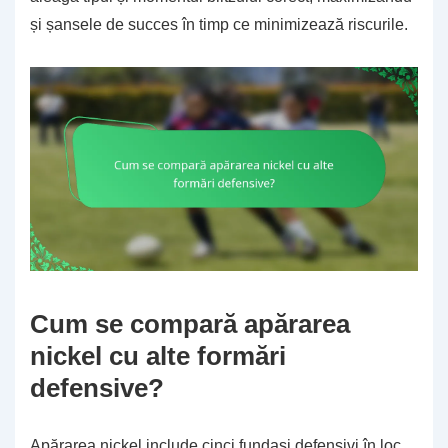
și șansele de succes în timp ce minimizează riscurile.
Cum se compară apărarea
nickel cu alte formări
defensive?
Apărarea nickel include cinci fundași defensivi în loc