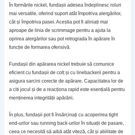
În formările nickel, fundașii adesea îndeplinesc roluri
mai versatile, oferind suport atât împotriva alergărilor,
cât și împotriva pasei. Aceștia pot fi aliniați mai
aproape de linia de scrimmage pentru a ajuta la
oprirea alergărilor sau pot retrograda în apărare în
funcție de formarea ofensivă.
Fundașii din apărarea nickel trebuie să comunice
eficient cu fundașii de colț și cu linebackerii pentru a
asigura sarcini corecte de apărare. Capacitatea lor de
a citi jocul și de a reacționa rapid este esențială pentru
menținerea integrității apărării.
În plus, fundașii pot fi însărcinați cu acoperirea tight
end-urilor sau running back-urilor în situații de pasare,
ceea ce necesită să aibă atât viteză, cât și abilitate de