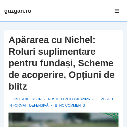
↓
guzgan.ro
Skip
ME
to
Main
Content
Apărarea cu Nichel:
Roluri suplimentare
pentru fundași, Scheme
de acoperire, Opțiuni de
blitz
KYLE ANDERSON
POSTED ON
08/01/2026
POSTED
IN
FORMATII DEFENSIVĂ
NO COMMENTS