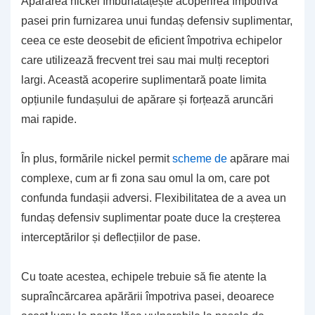
Apărarea nickel îmbunătățește acoperirea împotriva
pasei prin furnizarea unui fundaș defensiv suplimentar,
ceea ce este deosebit de eficient împotriva echipelor
care utilizează frecvent trei sau mai mulți receptori
largi. Această acoperire suplimentară poate limita
opțiunile fundașului de apărare și forțează aruncări
mai rapide.
În plus, formările nickel permit
scheme de
apărare mai
complexe, cum ar fi zona sau omul la om, care pot
confunda fundașii adversi. Flexibilitatea de a avea un
fundaș defensiv suplimentar poate duce la creșterea
interceptărilor și deflecțiilor de pase.
Cu toate acestea, echipele trebuie să fie atente la
supraîncărcarea apărării împotriva pasei, deoarece