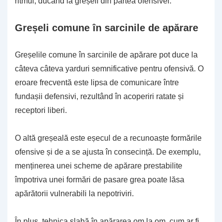
ritmul, ducând la greșeli din partea ofensivei.
Greșeli comune în sarcinile de apărare
Greșelile comune în sarcinile de apărare pot duce la
câteva câteva yarduri semnificative pentru ofensivă. O
eroare frecventă este lipsa de comunicare între
fundașii defensivi, rezultând în acoperiri ratate și
receptori liberi.
O altă greșeală este eșecul de a recunoaște formările
ofensive și de a se ajusta în consecință. De exemplu,
menținerea unei scheme de apărare prestabilite
împotriva unei formări de pasare grea poate lăsa
apărătorii vulnerabili la nepotriviri.
În plus, tehnica slabă în apărarea om la om, cum ar fi