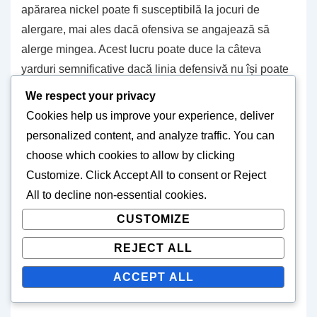
apărarea nickel poate fi susceptibilă la jocuri de
alergare, mai ales dacă ofensiva se angajează să
alerge mingea. Acest lucru poate duce la câteva
yarduri semnificative dacă linia defensivă nu își poate
menține poziția.
We respect your privacy
Cookies help us improve your experience, deliver
În cele din urmă, apărarea nickel poate limita cartea de
personalized content, and analyze traffic. You can
joc defensivă. Deși oferă flexibilitate, poate restricționa
choose which cookies to allow by clicking
anumite
pachete de blitz
care se bazează pe o
Customize
. Click
Accept All
to consent or
Reject
prezență puternică a linebackerilor. Acest lucru poate
All
to decline non-essential cookies.
reduce eficiența generală a apărării în crearea
CUSTOMIZE
presiunii asupra fundașului de apărare, mai ales în
situații critice de joc.
REJECT ALL
ACCEPT ALL