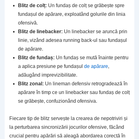
Blitz de colț:
Un fundaș de colț se grăbește spre
fundașul de apărare, exploatând golurile din linia
ofensivă.
Blitz de linebacker:
Un linebacker se aruncă prin
linie, vizând adesea running back-ul sau fundașul
de apărare.
Blitz de fundaș:
Un fundaș se mută înainte pentru
a aplica presiune pe fundașul
de apărare
,
adăugând imprevizibilitate.
Blitz zonal:
Un lineman defensiv retrogradează în
apărare în timp ce un linebacker sau fundaș de colț
se grăbește, confuzionând ofensiva.
Fiecare tip de blitz servește la crearea de nepotriviri și
la perturbarea sincronizării jocurilor ofensive, făcând
crucial pentru apărări să aleagă abordarea corectă în