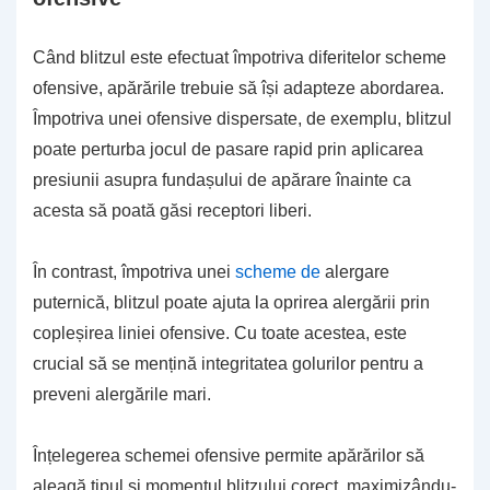
Când blitzul este efectuat împotriva diferitelor scheme
ofensive, apărările trebuie să își adapteze abordarea.
Împotriva unei ofensive dispersate, de exemplu, blitzul
poate perturba jocul de pasare rapid prin aplicarea
presiunii asupra fundașului de apărare înainte ca
acesta să poată găsi receptori liberi.
În contrast, împotriva unei
scheme de
alergare
puternică, blitzul poate ajuta la oprirea alergării prin
copleșirea liniei ofensive. Cu toate acestea, este
crucial să se mențină integritatea golurilor pentru a
preveni alergările mari.
Înțelegerea schemei ofensive permite apărărilor să
aleagă tipul și momentul blitzului corect, maximizându-