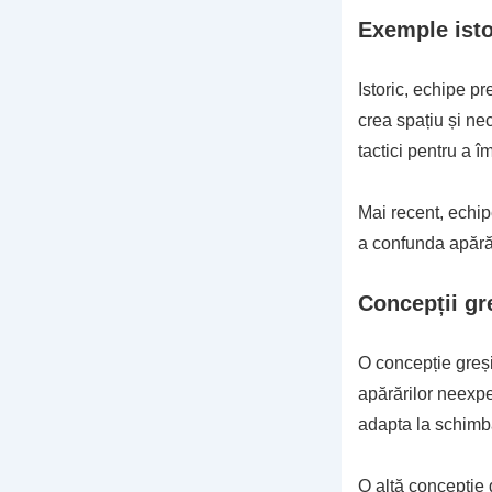
Exemple isto
Istoric, echipe p
crea spațiu și ne
tactici pentru a î
Mai recent, echip
a confunda apărăr
Concepții gr
O concepție greși
apărărilor neexper
adapta la schimbă
O altă concepție 