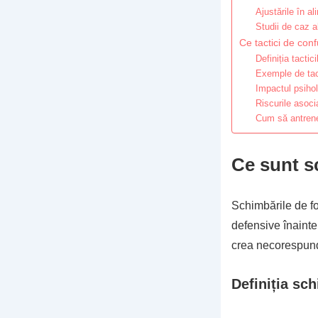
Ajustările în a
Studii de caz a
Ce tactici de confu
Definiția tactic
Exemple de tact
Impactul psihol
Riscurile asoci
Cum să antrenez
Ce sunt s
Schimbările de fo
defensive înainte
crea necorespunde
Definiția sc