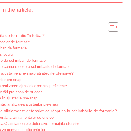
in the article:
le de formație în fotbal?
bărilor de formație
bări de formație
 jocului
ce de schimbări de formație
ite comune despre schimbările de formație
ajustările pre-snap strategiile ofensive?
rilor pre-snap
 realizarea ajustărilor pre-snap eficiente
stări pre-snap de succes
în ajustările pre-snap
tru analizarea ajustărilor pre-snap
ele aliniamente defensive ca răspuns la schimbările de formație?
rală a aliniamentelor defensive
ază aliniamentele defensive formațiile ofensive
ve comune și eficiența lor