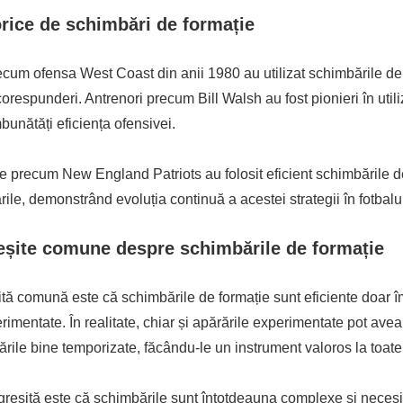
rice de schimbări de formație
recum ofensa West Coast din anii 1980 au utilizat schimbările de
corespunderi. Antrenori precum Bill Walsh au fost pionieri în util
mbunătăți eficiența ofensivei.
e precum New England Patriots au folosit eficient schimbările d
ile, demonstrând evoluția continuă a acestei strategii în fotbal
eșite comune despre schimbările de formație
tă comună este că schimbările de formație sunt eficiente doar î
imentate. În realitate, chiar și apărările experimentate pot avea d
rile bine temporizate, făcându-le un instrument valoros la toate 
greșită este că schimbările sunt întotdeauna complexe și necesi