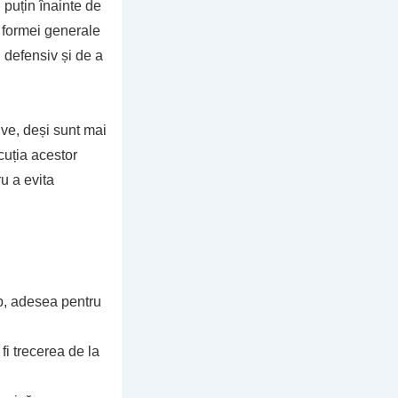
 puțin înainte de
a formei generale
 defensiv și de a
ive, deși sunt mai
cuția acestor
u a evita
ap, adesea pentru
fi trecerea de la