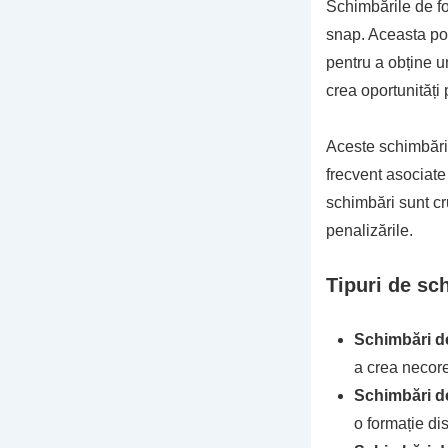
Schimbările de fo
snap. Aceasta poa
pentru a obține u
crea oportunități 
Aceste schimbări 
frecvent asociate
schimbări sunt cr
penalizările.
Tipuri de sc
Schimbări d
a crea necor
Schimbări de
o formație di