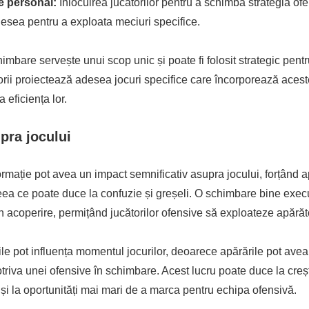
e personal:
Înlocuirea jucătorilor pentru a schimba strategia of
esea pentru a exploata meciuri specifice.
himbare servește unui scop unic și poate fi folosit strategic pen
rii proiectează adesea jocuri specifice care încorporează aces
 eficiența lor.
pra jocului
rmație pot avea un impact semnificativ asupra jocului, forțând a
eea ce poate duce la confuzie și greșeli. O schimbare bine exec
 acoperire, permițând jucătorilor ofensive să exploateze apărăto
le pot influența momentul jocurilor, deoarece apărările pot avea d
otriva unei ofensive în schimbare. Acest lucru poate duce la cre
i și la oportunități mai mari de a marca pentru echipa ofensivă.