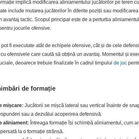
rmație implică modificarea aliniamentului jucătorilor pe teren cu
te include mutarea jucătorilor în diferite poziții sau modificare
n avantaj tactic. Scopul principal este de a perturba aliniamentul
pentru jocurile ofensive.
pot fi executate atât de echipele ofensive, cât și de cele defens
 cu ofensivele care caută să obțină un avantaj. Momentul și exe
uciale, deoarece trebuie finalizate în cadrul timpului
de joc
pentr
himbări de formație
e mișcare:
Jucătorii se mișcă lateral sau vertical înainte de sn
espunderi sau a dezvălui acoperirea defensivă.
 aliniament:
Întreaga formație își schimbă aliniamentul, cum ar 
spersată la o formație strânsă.