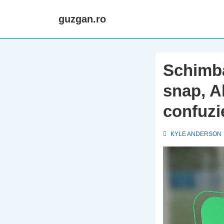
↓
guzgan.ro
Skip
to
Main
Content
Schimbă
snap, Al
confuzi
KYLE ANDERSON