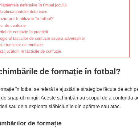
liniamentele defensive în timpul jocului
le aliniamentelor defensive
zie pot fi utilizate în fotbal?
ilor de confuzie
ici de confuzie în practică
ogic al tacticilor de confuzie asupra adversarilor
ate tacticilor de confuzie
i jucătorii în tacticile de confuzie
chimbările de formație în fotbal?
rmație în fotbal se referă la ajustările strategice făcute de echi
 de snap-ul mingii. Aceste schimbări au scopul de a confunda ad
ri sau de a exploata slăbiciunile din apărare sau atac.
himbărilor de formație