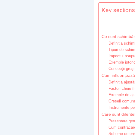
Key sections 
Ce sunt schimbări
Definiția schim
Tipuri de schim
Impactul asupra
Exemple istori
Concepții greș
Cum influențează 
Definiția ajustă
Factori cheie în
Exemple de aju
Greșeli comune 
Instrumente pen
Care sunt diferit
Prezentare gene
Cum contracare
Scheme defensi