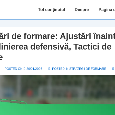
Main
Tot conținutul
Despre
Pagina d
Navigation
ri de formare: Ajustări înain
inierea defensivă, Tactici de
e
POSTED ON
20/01/2026
POSTED IN
STRATEGII DE FORMARE