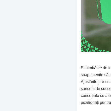
Schimbările de fo
snap, menite să c
Ajustările pre-sn
șansele de succes
concepute cu aten
poziționați pentru