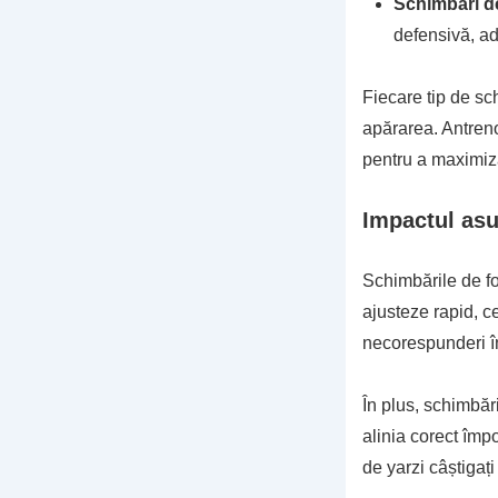
Schimbări d
defensivă, ad
Fiecare tip de sc
apărarea. Antreno
pentru a maximiza
Impactul asu
Schimbările de fo
ajusteze rapid, c
necorespunderi în
În plus, schimbări
alinia corect împ
de yarzi câștigaț