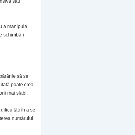
ensivă sau
tru a manipula
te schimbări
părările să se
utată poate crea
rii mai slabi.
ificultăți în a se
șterea numărului