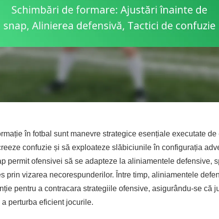
rmație în fotbal sunt manevre strategice esențiale executate de
reeze confuzie și să exploateze slăbiciunile în configurația adve
ap permit ofensivei să se adapteze la aliniamentele defensive, s
 prin vizarea necorespunderilor. Între timp, aliniamentele defe
ție pentru a contracara strategiile ofensive, asigurându-se că ju
 a perturba eficient jocurile.