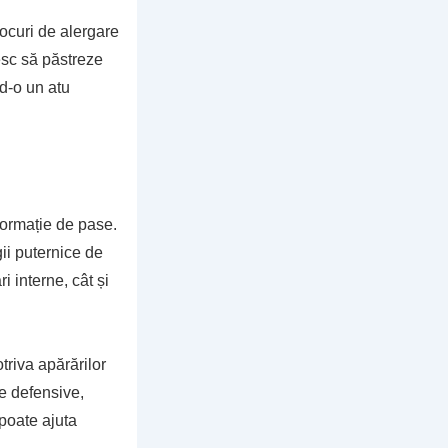
ocuri de alergare
esc să păstreze
nd-o un atu
formație de pase.
gii puternice de
i interne, cât și
triva apărărilor
le defensive,
poate ajuta