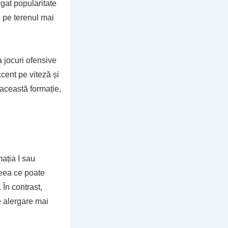
igat popularitate
e pe terenul mai
 jocuri ofensive
cent pe viteză și
 această formație,
ația I sau
ceea ce poate
 În contrast,
e alergare mai