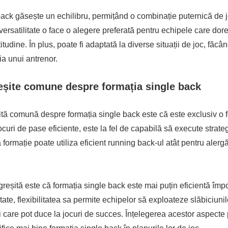
ack găsește un echilibru, permițând o combinație puternică de j
versatilitate o face o alegere preferată pentru echipele care dor
titudine. În plus, poate fi adaptată la diverse situații de joc, făcâ
ia unui antrenor.
eșite comune despre formația single back
tă comună despre formația single back este că este exclusiv o 
ocuri de pase eficiente, este la fel de capabilă să execute strate
formație poate utiliza eficient running back-ul atât pentru alergăr
greșită este că formația single back este mai puțin eficientă împo
itate, flexibilitatea sa permite echipelor să exploateze slăbiciuni
 care pot duce la jocuri de succes. Înțelegerea acestor aspecte 