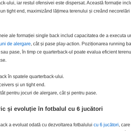
k-ului, iar restul ofensivei este dispersat. Această formație incl
 un tight end, maximizând lățimea terenului și creând necorelări 
cheie ale formației single back includ capacitatea de a executa un
uni de alergare
, cât și pase play-action. Poziționarea running b
e sau pase, în timp ce quarterback-ul poate evalua eficient terenu
ase.
ck în spatele quarterback-ului.
ceivers și un tight end.
atât pentru jocuri de alergare, cât și pentru pase.
ic și evoluție în fotbalul cu 6 jucători
ack a evoluat odată cu dezvoltarea fotbalului
cu 6 jucători
, care