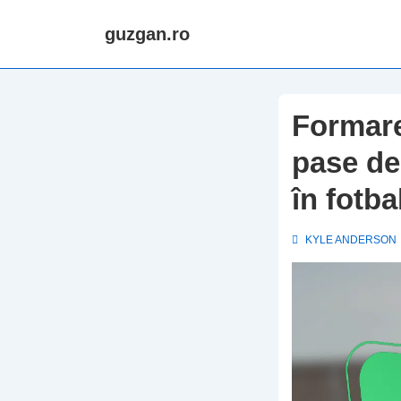
↓
guzgan.ro
Skip
to
Main
Content
Formare
pase de 
în fotba
KYLE ANDERSON