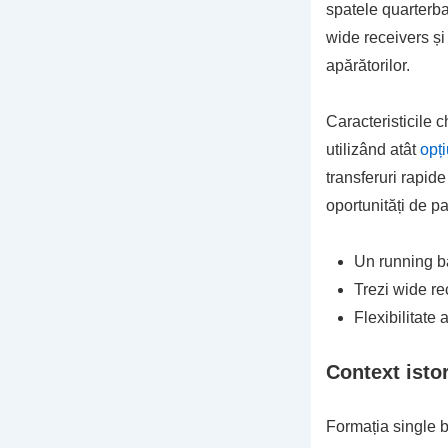
spatele quarterbac
wide receivers și
apărătorilor.
Caracteristicile 
utilizând atât
opți
transferuri rapid
oportunități de p
Un running ba
Trezi wide re
Flexibilitate 
Context istor
Formația single b