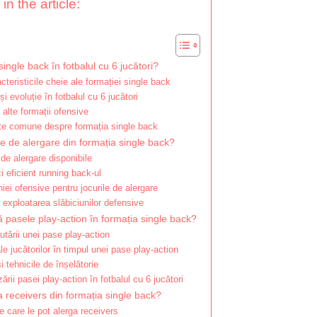
in the article:
ingle back în fotbalul cu 6 jucători?
acteristicile cheie ale formației single back
și evoluție în fotbalul cu 6 jucători
alte formații ofensive
ite comune despre formația single back
le de alergare din formația single back?
 de alergare disponibile
i eficient running back-ul
iniei ofensive pentru jocurile de alergare
u exploatarea slăbiciunilor defensive
pasele play-action în formația single back?
tării unei pase play-action
le jucătorilor în timpul unei pase play-action
i tehnicile de înșelătorie
zării pasei play-action în fotbalul cu 6 jucători
a receivers din formația single back?
pe care le pot alerga receivers