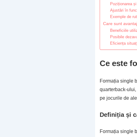
Poziționarea și
Ajustări în fun
Exemple de rute
Care sunt avantaj
Beneficiile util
Posibile dezava
Eficiența situaț
Ce este fo
Formația single 
quarterback-ului,
pe jocurile de ale
Definiția și 
Formația single b