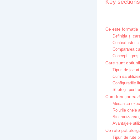
Key sections 
Ce este formația s
Definiția și car
Context istoric 
Compararea cu 
Concepții greș
Care sunt opțiuni
Tipuri de jocuri
Cum să utilizez
Configurațiile l
Strategii pentr
Cum funcționează 
Mecanica execu
Rolurile cheie a
Sincronizarea ș
Avantajele utili
Ce rute pot alerg
Tipuri de rute 