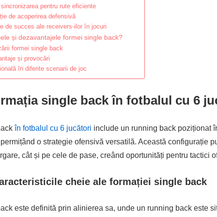
 sincronizarea pentru rute eficiente
cție de acoperirea defensivă
 de succes ale receivers-ilor în jocuri
ele și dezavantajele formei single back?
izării formei single back
ntaje și provocări
ională în diferite scenarii de joc
rmația single back în fotbalul cu 6 ju
back
în fotbalul cu 6 jucători
include un running back poziționat î
 permițând o strategie ofensivă versatilă. Această configurație p
rgare, cât și pe cele de pase, creând oportunități pentru tactici o
caracteristicile cheie ale formației single back
ack este definită prin alinierea sa, unde un running back este sit