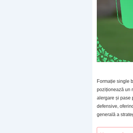
Formație single b
poziționează un r
alergare și pase 
defensive, oferind
generală a strateg