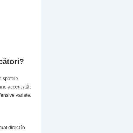
cători?
n spatele
une accent atât
fensive variate.
uat direct în