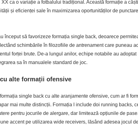
 XX ca o variație a fotbalului tradițional. Această formație a câșt
ității și eficienței sale în maximizarea oportunităților de punctar
 au început să favorizeze formația single back, deoarece permitea
lectând schimbările în filozofiile de antrenament care puneau ac
mentul forței brute. De-a lungul anilor, echipe notabile au adoptat
egrarea sa în manualele standard de joc.
u alte formații ofensive
mația single back cu alte aranjamente ofensive, cum ar fi form
apar mai multe distincții. Formația I include doi running backs, 
tere pentru jocurile de alergare, dar limitează opțiunile de pase.
une accent pe utilizarea wide receivers, lăsând adesea jocul d