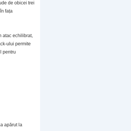
ude de obicei trei
în fața
 atac echilibrat,
ack-ului permite
l pentru
 a apărut la