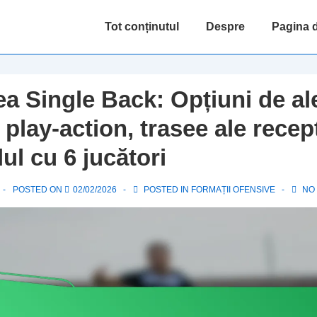
Main
Tot conținutul
Despre
Pagina d
Navigation
a Single Back: Opțiuni de al
play-action, trasee ale recep
lul cu 6 jucători
POSTED ON
02/02/2026
POSTED IN
FORMAȚII OFENSIVE
NO