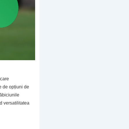
 care
e de opțiuni de
ăbiciunile
d versatilitatea