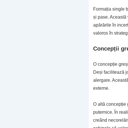
Formația single b
și pase. Această 
apărările în incer
valoros în strateg
Concepții gr
O concepție greși
Deși facilitează j
alergare. Această 
externe.
O altă concepție 
puternice. În real
creând necorelări