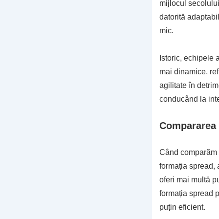
mijlocul secolului
datorită adaptabil
mic.
Istoric, echipele
mai dinamice, ref
agilitate în detri
conducând la int
Compararea c
Când comparăm for
formația spread, 
oferi mai multă pu
formația spread p
puțin eficient.